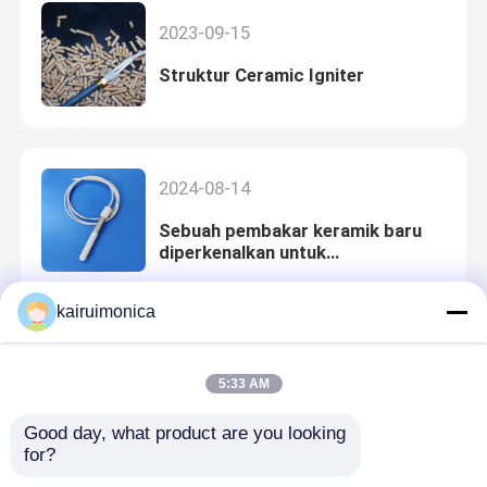
2023-09-15
Struktur Ceramic Igniter
2024-08-14
Sebuah pembakar keramik baru
diperkenalkan untuk
menggantikan pembakar logam
tradisional
kairuimonica
2024-08-07
5:33 AM
Ganti pemicu logam dan pilih
pemicu keramik yang tahan lama!
Good day, what product are you looking 
for?