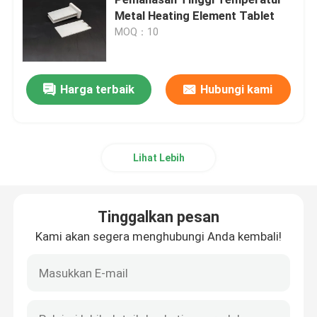
Metal Heating Element Tablet
MOQ：10
Pemicu Keramik
Pemicu silikon nitrida
Harga terbaik
Hubungi kami
Pemanas Keramik MCH
Lihat Lebih
Pelat Pemanas Keramik
Tinggalkan pesan
Pelat ozon
Kami akan segera menghubungi Anda kembali!
Generator ozon keramik
Mesin Ozon Rumah