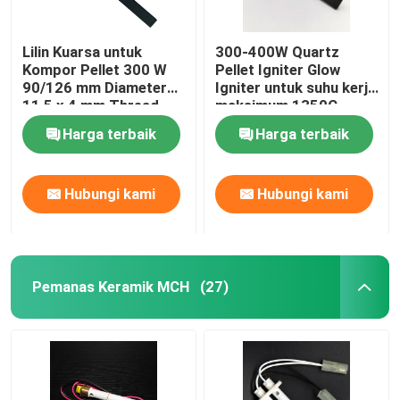
Lilin Kuarsa untuk
300-400W Quartz
Kompor Pellet 300 W
Pellet Igniter Glow
90/126 mm Diameter
Igniter untuk suhu kerja
11,5 x 4 mm Thread
maksimum 1350C
3/8
Harga terbaik
Harga terbaik
Hubungi kami
Hubungi kami
Pemanas Keramik MCH
(27)