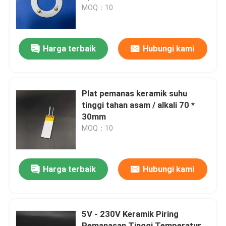
MOQ：10
Pertunjukan VR
Harga terbaik
Hubungi kami
Tentang kami
Tur Pabrik
Plat pemanas keramik suhu
tinggi tahan asam / alkali 70 *
30mm
Kontrol kualitas
MOQ：10
Hubungi kami
Harga terbaik
Hubungi kami
Berita
5V - 230V Keramik Piring
Permintaan Penawaran
Pemanasan Tinggi Temperatur