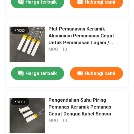
Harga terbaik
Hubungi kami
Plat Pemanasan Keramik
Aluminium Pemanasan Cepat
Untuk Pemanasan Logam /
Cetakan
MOQ：10
Harga terbaik
Hubungi kami
Pengendalian Suhu Piring
Pemanas Keramik Pemanas
Cepat Dengan Kabel Sensor
MOQ：10