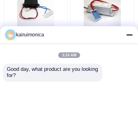
Generator Ozon Plat
KRHX Ozon Keramik
kairuimonica
Keramik Portable
Plat 1g/jam 12V Ozon
500mg 12V
Generator Untuk Mobil
3:24 AM
Harga terbaik
Harga terbaik
Good day, what product are you looking 
for?
Hubungi kami
Hubungi kami
Lihat Lebih
Rumah
Tentang kita
Hubungi kami
Desktop Site
Sitemap
Kebijakan Privasi