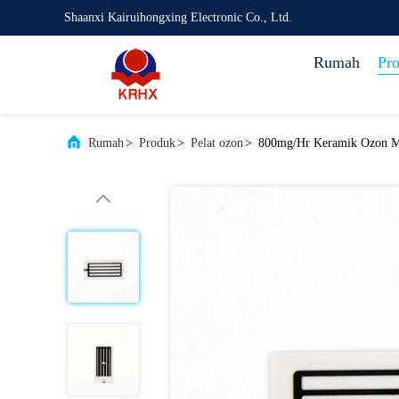
Shaanxi Kairuihongxing Electronic Co., Ltd.
Rumah
Pr
Rumah
>
Produk
>
Pelat ozon
>
800mg/Hr Keramik Ozon Me