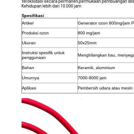
teroksidasi secara permanen,permukaan pembuangan dilapis
Kehidupan lebih dari 10.000 jam
Spesifikasi
Artikel
Generator ozon 800mg/jam Pi
Produksi ozon
800 mg/jam
Ukuran
50x25mm
Instruksi spesifik untuk
Menghilangkan bau, menyega
penggunaan
Bahan
Keramik, aluminium
Umurnya
7000-8000 jam
Aplikasi
Pembersih udara atau mesin 