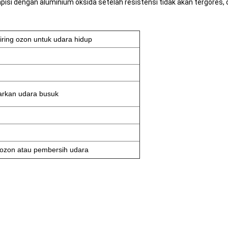
i dengan aluminium oksida setelah resistensi tidak akan tergores, oz
ring ozon untuk udara hidup
rkan udara busuk
ozon atau pembersih udara