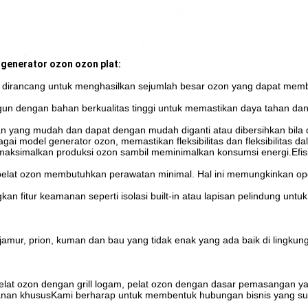
m generator ozon ozon plat:
m dirancang untuk menghasilkan sejumlah besar ozon yang dapat memba
gun dengan bahan berkualitas tinggi untuk memastikan daya tahan dan
 yang mudah dan dapat dengan mudah diganti atau dibersihkan bila d
agai model generator ozon, memastikan fleksibilitas dan fleksibilitas
memaksimalkan produksi ozon sambil meminimalkan konsumsi energi.Efi
pelat ozon membutuhkan perawatan minimal. Hal ini memungkinkan op
n fitur keamanan seperti isolasi built-in atau lapisan pelindung unt
jamur, prion, kuman dan bau yang tidak enak yang ada baik di lingkun
 pelat ozon dengan grill logam, pelat ozon dengan dasar pemasangan ya
sanan khususKami berharap untuk membentuk hubungan bisnis yang suk