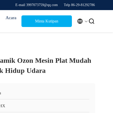
E-mail 3997073759@qq.com
Telp 86-29-81292786
Acara


Minta Kutipan
amik Ozon Mesin Plat Mudah
uk Hidup Udara
a
HX