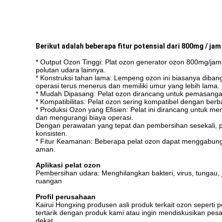
Berikut adalah beberapa fitur potensial dari 800mg / ja
* Output Ozon Tinggi: Plat ozon generator ozon 800mg/ja
polutan udara lainnya.
* Konstruksi tahan lama: Lempeng ozon ini biasanya diban
operasi terus menerus dan memiliki umur yang lebih lama.
* Mudah Dipasang: Pelat ozon dirancang untuk pemasangan
* Kompatibilitas: Pelat ozon sering kompatibel dengan berb
* Produksi Ozon yang Efisien: Pelat ini dirancang untuk 
dan mengurangi biaya operasi.
Dengan perawatan yang tepat dan pembersihan sesekali, 
konsisten.
* Fitur Keamanan: Beberapa pelat ozon dapat menggabungka
aman.
Aplikasi pelat ozon
Pembersihan udara: Menghilangkan bakteri, virus, tungau, 
ruangan
Profil perusahaan
Kairui Hongxing produsen asli produk terkait ozon seperti
tertarik dengan produk kami atau ingin mendiskusikan pe
dekat.