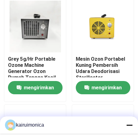
Pertunjukan VR
Tentang kami
Tur Pabrik
Grey 5g/Hr Portable
Mesin Ozon Portabel
Ozone Machine
Kuning Pembersih
Generator Ozon
Udara Deodorisasi
Kontrol kualitas
Rumah Tangga Kecil
Sterilisator
mengirimkan
mengirimkan
Hubungi kami
permintaan
permintaan
Berita
kairuimonica
Permintaan Penawaran