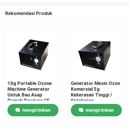
Rekomendasi Produk
10g Portable Ozone
Generator Mesin Ozon
Machine Generator
Komersial 5g
Rumah
Untuk Bau Asap
Kekerasan Tinggi /
Rumah Disetujui CE
Ketahanan
Kelembaban
Produk
mengirimkan
mengirimkan
permintaan
permintaan
Video