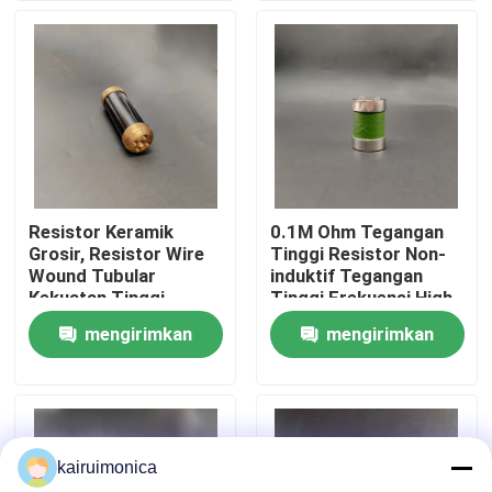
Pertunjukan VR
Tentang kami
Tur Pabrik
Resistor Keramik
0.1M Ohm Tegangan
Grosir, Resistor Wire
Tinggi Resistor Non-
Kontrol kualitas
Wound Tubular
induktif Tegangan
Kekuatan Tinggi
Tinggi Frekuensi High
Divider Resistance
mengirimkan
mengirimkan
Hubungi kami
permintaan
permintaan
Berita
kairuimonica
Permintaan Penawaran