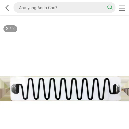
2
/
2