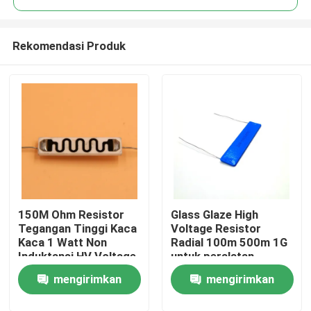
Rekomendasi Produk
150M Ohm Resistor
Glass Glaze High
Rumah
Tegangan Tinggi Kaca
Voltage Resistor
Kaca 1 Watt Non
Radial 100m 500m 1G
Induktansi HV Voltage
untuk peralatan
Produk
Divider
elektronik daya
mengirimkan
mengirimkan
Video
permintaan
permintaan