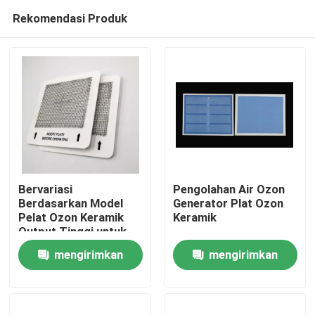
Rekomendasi Produk
Bervariasi
Pengolahan Air Ozon
Berdasarkan Model
Generator Plat Ozon
Pelat Ozon Keramik
Keramik
Rumah
Output Tinggi untuk
Pembersih Udara
mengirimkan
mengirimkan
Generator Ozon
Produk
permintaan
permintaan
Video