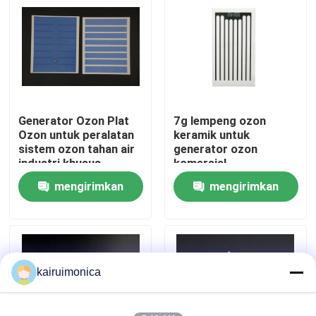
Pertunjukan VR
Tentang kami
Generator Ozon Plat
7g lempeng ozon
Tur Pabrik
Ozon untuk peralatan
keramik untuk
sistem ozon tahan air
generator ozon
industri khusus
komersial
Kontrol kualitas
mengirimkan
mengirimkan
permintaan
permintaan
Hubungi kami
Berita
kairuimonica
Permintaan Penawaran