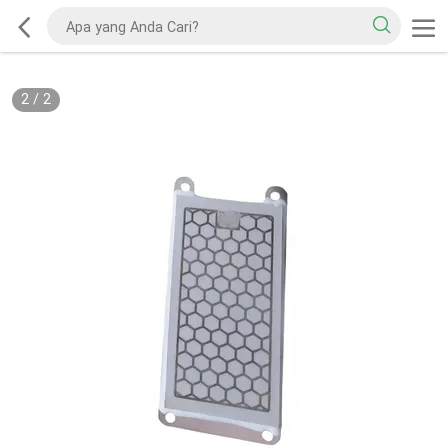
2
/
2