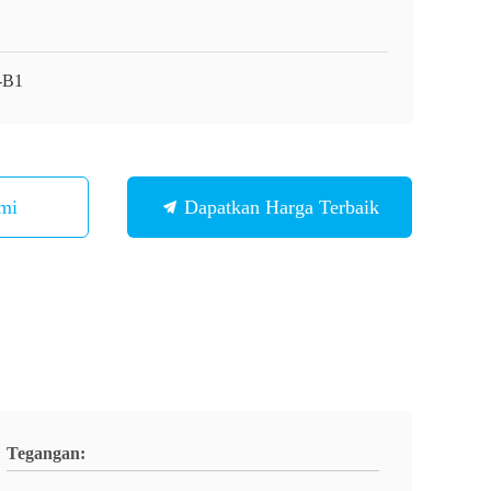
-B1
mi
Dapatkan Harga Terbaik
Tegangan: