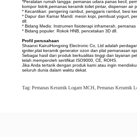
*
Peralatan rumah tangga: pemanas udara panas kecil, pembers
kompor listrik,pemanas keramik toilet pintar, dispenser air p
* Kecantikan: pengering rambut, penggaris rambut, besi kerit
* Dapur dan Kamar Mandi: mesin kopi, pembuat yogurt, peman
dll.
* Bidang Medis: Instrumen fisioterapi inframerah, pemanas in
* Bidang populer: Rokok HNB, pencetakan 3D dll.
Profil perusahaan
Shaanxi KairuiHongxing Electronic Co, Ltd adalah perdaga
igniter,plat keramik generator ozon dan plat pemanasan iqo
Sebagai hasil dari produk berkualitas tinggi dan layanan
telah memperoleh sertifikat ISO9000, CE, ROHS.
Jika Anda tertarik dengan produk kami atau ingin mendis
seluruh dunia dalam waktu dekat.
Tag:
Pemanas Keramik Logam MCH
,
Pemanas Keramik 