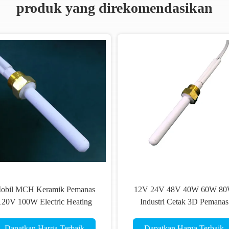
produk yang direkomendasikan
t MCH Pemanas
Pemanasan Air MCH Pem
inium Pemanas
Keramik Tabung Pemana
amik
Keramik Aluminium Un
Pencetakan 3D
rga Terbaik
Dapatkan Harga Terba