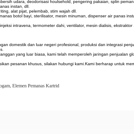
ih udara, deodorisasi houlsehold, pengering pakaian, splin pemanasan l
anas instan, dll.
ing, alat pijat, pelembab, stim wajah dll.
as botol bayi, sterilisator, mesin minuman, dispenser air panas instan
jeksi intravena, termometer dahi, ventilator, mesin dialisis, ekstraktor
ngan domestik dan luar negeri profesional, produksi dan integrasi pe
s.
 pelanggan yang luar biasa, kami telah memperoleh jaringan penjualan
kusikan pesanan khusus, silakan hubungi kami.Kami berharap untuk me
Logam
,
Elemen Pemanas Kartrid