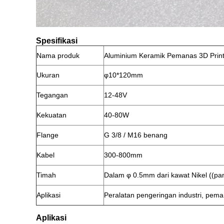
Spesifikasi
Nama produk
Aluminium Keramik Pemanas 3D Print
Ukuran
φ10*120mm
Tegangan
12-48V
Kekuatan
40-80W
Flange
G 3/8 / M16 benang
Kabel
300-800mm
Timah
Dalam φ 0.5mm dari kawat Nikel ((pa
Aplikasi
Peralatan pengeringan industri, peman
Aplikasi