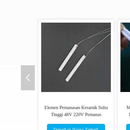
12V 24V 48V 40W 60W 80W
Pemanas Cepa
Industri Cetak 3D Pemanas
Keramik Alum
Kartrid Listrik Untuk Pemanasan
Ker
Dapatkan Harga Terbaik
Dapatkan Ha