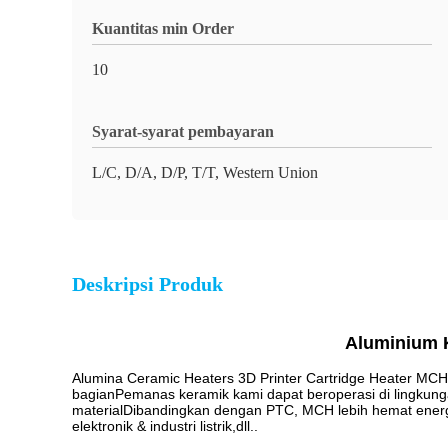
Kuantitas min Order
10
Syarat-syarat pembayaran
L/C, D/A, D/P, T/T, Western Union
Deskripsi Produk
Aluminium K
Alumina Ceramic Heaters 3D Printer Cartridge Heater MCH 
bagianPemanas keramik kami dapat beroperasi di lingkunga
materialDibandingkan dengan PTC, MCH lebih hemat energi,
elektronik & industri listrik,dll..