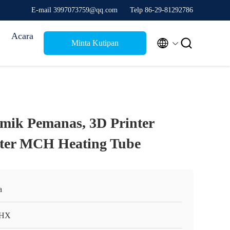
E-mail 3997073759@qq.com
Telp 86-29-81292786
Acara


Minta Kutipan
mik Pemanas, 3D Printer
ater MCH Heating Tube
a
HX