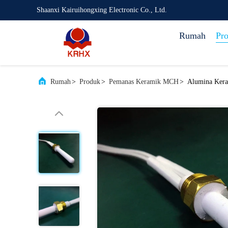
Shaanxi Kairuihongxing Electronic Co., Ltd.
Rumah
Pr
Rumah
>
Produk
>
Pemanas Keramik MCH
>
Alumina Kera