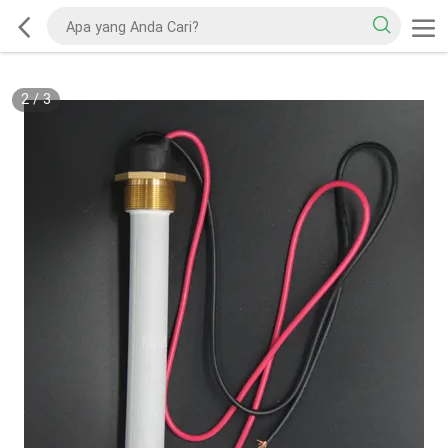
2
/
3