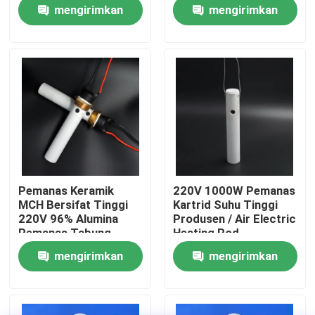
massa
mengirimkan
mengirimkan
permintaan
permintaan
Pertunjukan VR
Tentang kami
Tur Pabrik
Kontrol kualitas
Pemanas Keramik
220V 1000W Pemanas
MCH Bersifat Tinggi
Kartrid Suhu Tinggi
Hubungi kami
220V 96% Alumina
Produsen / Air Electric
Pemanas Tabung
Heating Rod
Keramik
mengirimkan
mengirimkan
Berita
permintaan
permintaan
Permintaan Penawaran