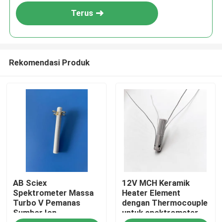
Terus
Rekomendasi Produk
Rumah
AB Sciex
12V MCH Keramik
Produk
Spektrometer Massa
Heater Element
Turbo V Pemanas
dengan Thermocouple
Sumber Ion
untuk spektrometer
Video