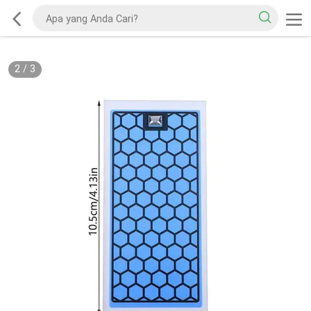
2
/
3