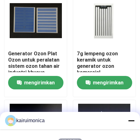
Pertunjukan VR
Tentang kami
Generator Ozon Plat
7g lempeng ozon
Tur Pabrik
Ozon untuk peralatan
keramik untuk
sistem ozon tahan air
generator ozon
industri khusus
komersial
Kontrol kualitas
mengirimkan
mengirimkan
permintaan
permintaan
Hubungi kami
Berita
kairuimonica
Permintaan Penawaran