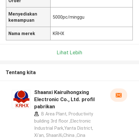
Order
Menyediakan
5000pc/minggu
kemampuan
Nama merek
KRHX
Lihat Lebih
Tentang kita
Shaanxi Kairuihongxing
Electronic Co., Ltd. profil
pabrikan
B Area Plant, Productivity
building 3rd floor ,Electronic
Industrial Park,Yanta District,
Xi'an, ShaanXi,China ,Cina