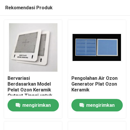
Rekomendasi Produk
Bervariasi
Pengolahan Air Ozon
Berdasarkan Model
Generator Plat Ozon
Pelat Ozon Keramik
Keramik
Rumah
Output Tinggi untuk
Pembersih Udara
mengirimkan
mengirimkan
Generator Ozon
Produk
permintaan
permintaan
Video