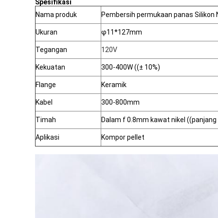
Spesifikasi
Nama produk
Pembersih permukaan panas Silikon N
Ukuran
φ11*127mm
Tegangan
120V
Kekuatan
300-400W ((± 10%)
Flange
Keramik
Kabel
300-800mm
Timah
Dalam f 0.8mm kawat nikel ((panjang
Aplikasi
Kompor pellet