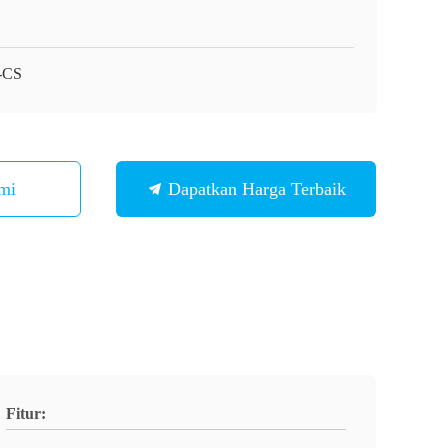
-CS
mi
Dapatkan Harga Terbaik
Fitur: