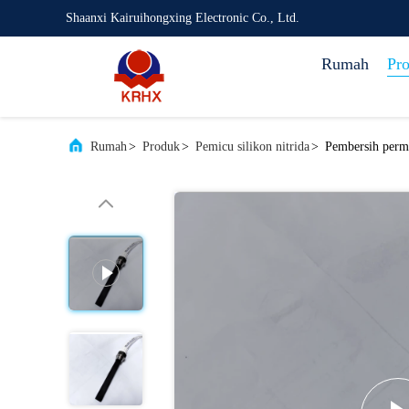
Shaanxi Kairuihongxing Electronic Co., Ltd.
Rumah
Pr
Rumah
>
Produk
>
Pemicu silikon nitrida
>
Pembersih perm