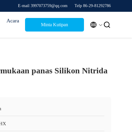
E-mail 3997073759@qq.com
Telp 86-29-81292786
Acara


Minta Kutipan
mukaan panas Silikon Nitrida
a
HX