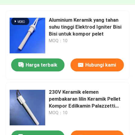
Aluminium Keramik yang tahan
suhu tinggi Elektrod Igniter Bisi
Bisi untuk kompor pelet
MOQ：10
Harga terbaik
Hubungi kami
230V Keramik elemen
pembakaran lilin Keramik Pellet
Kompor Edilkamin Palazzetti
Besi cor Api
MOQ：10