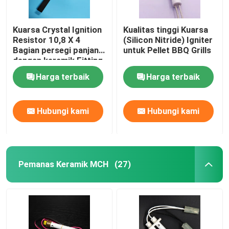
Kuarsa Crystal Ignition
Kualitas tinggi Kuarsa
Resistor 10,8 X 4
(Silicon Nitride) Igniter
Bagian persegi panjang
untuk Pellet BBQ Grills
dengan keramik Fitting
Flange Untuk boiler
Harga terbaik
Harga terbaik
Kompor
Hubungi kami
Hubungi kami
Pemanas Keramik MCH
(27)