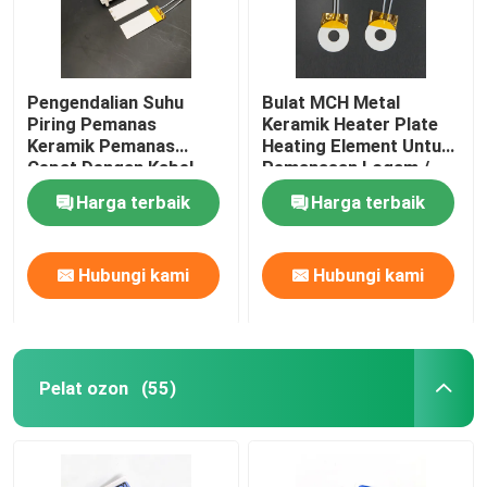
Pengendalian Suhu
Bulat MCH Metal
Piring Pemanas
Keramik Heater Plate
Keramik Pemanas
Heating Element Untuk
Cepat Dengan Kabel
Pemanasan Logam /
Sensor
Cetakan
Harga terbaik
Harga terbaik
Hubungi kami
Hubungi kami
Pelat ozon
(55)