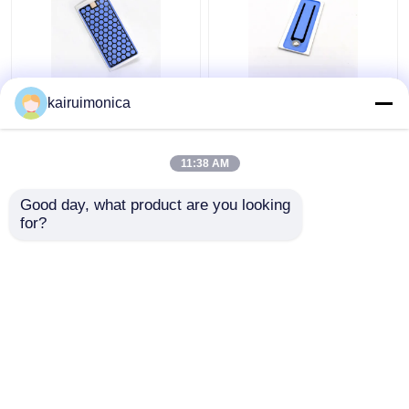
Kelembaban Proof 5g
200mg/Hr Ozon
kairuimonica
Ozone Plate Aluminium
Keramik Piring
Untuk Rumah Ozon
Menghilangkan Bau
Generator
Untuk Ozonator Udara
11:38 AM
Harga terbaik
Harga terbaik
Good day, what product are you looking 
for?
Hubungi kami
Hubungi kami
Lihat Lebih
Rumah
Tentang kita
Hubungi kami
Desktop Site
Sitemap
Kebijakan Privasi