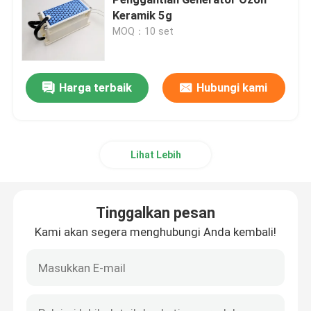
Keramik 5g
MOQ：10 set
Pemicu Keramik
Pemicu silikon nitrida
Harga terbaik
Hubungi kami
Pemanas Keramik MCH
Lihat Lebih
Pelat Pemanas Keramik
Tinggalkan pesan
Pelat ozon
Kami akan segera menghubungi Anda kembali!
Generator ozon keramik
Mesin Ozon Rumah