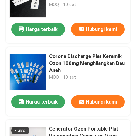
MOQ：10 set
Pertunjukan VR
Harga terbaik
Hubungi kami
Tentang kami
Tur Pabrik
Corona Discharge Plat Keramik
Ozon 100mg Menghilangkan Bau
Aneh
Kontrol kualitas
MOQ：10 set
Hubungi kami
Harga terbaik
Hubungi kami
Berita
Generator Ozon Portable Plat
Permintaan Penawaran
Penggantian Generator Ozon