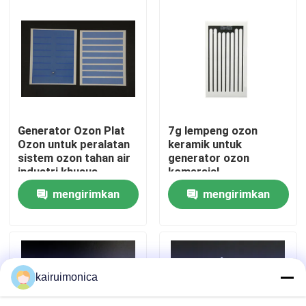
Pertunjukan VR
Tentang kami
Tur Pabrik
Generator Ozon Plat
7g lempeng ozon
Ozon untuk peralatan
keramik untuk
sistem ozon tahan air
generator ozon
Kontrol kualitas
industri khusus
komersial
mengirimkan
mengirimkan
Hubungi kami
permintaan
permintaan
Berita
kairuimonica
Permintaan Penawaran