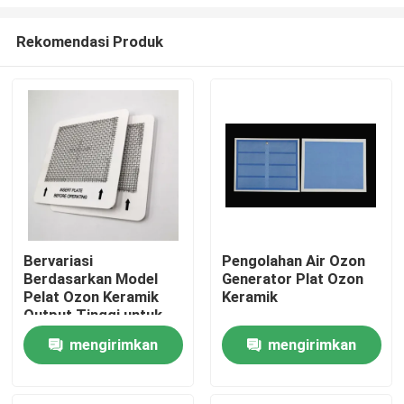
Rekomendasi Produk
Bervariasi
Pengolahan Air Ozon
Berdasarkan Model
Generator Plat Ozon
Rumah
Pelat Ozon Keramik
Keramik
Output Tinggi untuk
Pembersih Udara
Produk
mengirimkan
mengirimkan
Generator Ozon
permintaan
permintaan
Video