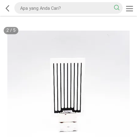
2
/
5