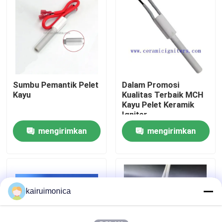
Pertunjukan VR
Tentang kami
Sumbu Pemantik Pelet
Dalam Promosi
Tur Pabrik
Kayu
Kualitas Terbaik MCH
Kayu Pelet Keramik
Igniter
Kontrol kualitas
mengirimkan
mengirimkan
permintaan
permintaan
Hubungi kami
Berita
kairuimonica
Permintaan Penawaran