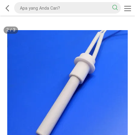
2
/
3