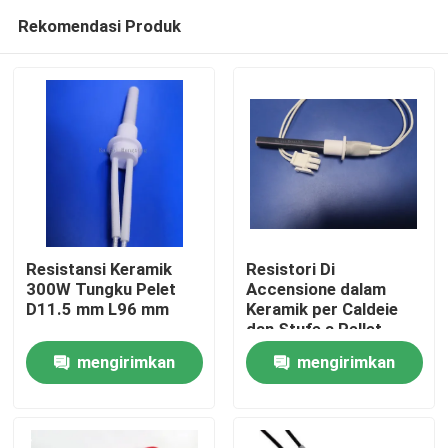
Rekomendasi Produk
Resistansi Keramik
Resistori Di
300W Tungku Pelet
Accensione dalam
D11.5 mm L96 mm
Keramik per Caldeie
Rumah
dan Stufe a Pellet
mengirimkan
mengirimkan
Produk
permintaan
permintaan
Video