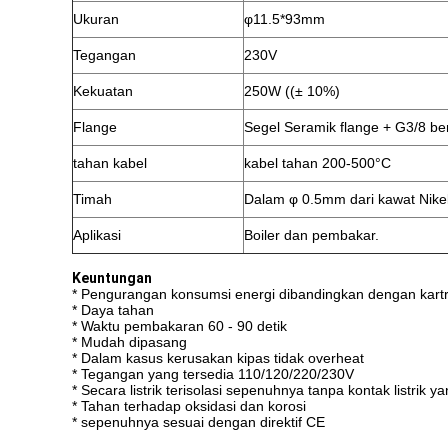
Ukuran
φ11.5*93mm
Tegangan
230V
Kekuatan
250W ((± 10%)
Flange
Segel Seramik flange + G3/8 be
tahan kabel
kabel tahan 200-500°C
Timah
Dalam φ 0.5mm dari kawat Nike
Aplikasi
Boiler dan pembakar.
Keuntungan
* Pengurangan konsumsi energi dibandingkan dengan kartrid
* Daya tahan
* Waktu pembakaran 60 - 90 detik
* Mudah dipasang
* Dalam kasus kerusakan kipas tidak overheat
* Tegangan yang tersedia 110/120/220/230V
* Secara listrik terisolasi sepenuhnya tanpa kontak listrik y
* Tahan terhadap oksidasi dan korosi
* sepenuhnya sesuai dengan direktif CE