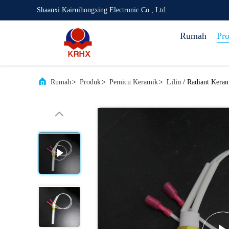
Shaanxi Kairuihongxing Electronic Co., Ltd.
Rumah
Pr
Rumah
>
Produk
>
Pemicu Keramik
>
Lilin / Radiant Kera