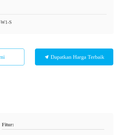
-W1-S
mi
Dapatkan Harga Terbaik
Fitur: