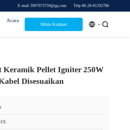
E-mail 3997073759@qq.com
Telp 86-29-81292786
Acara


Minta Kutipan
t Keramik Pellet Igniter 250W
Kabel Disesuaikan
a
HX