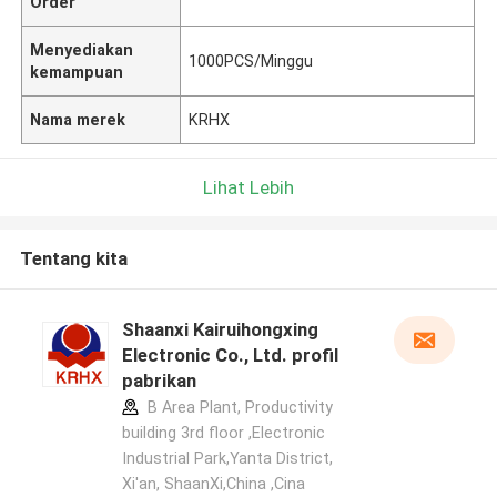
Order
Menyediakan
1000PCS/Minggu
kemampuan
Nama merek
KRHX
Lihat Lebih
Tentang kita
Shaanxi Kairuihongxing
Electronic Co., Ltd. profil
pabrikan
B Area Plant, Productivity
building 3rd floor ,Electronic
Industrial Park,Yanta District,
Xi'an, ShaanXi,China ,Cina