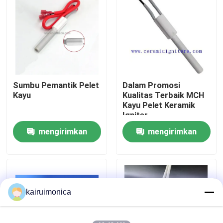
Pertunjukan VR
Tentang kami
Sumbu Pemantik Pelet
Dalam Promosi
Tur Pabrik
Kayu
Kualitas Terbaik MCH
Kayu Pelet Keramik
Igniter
Kontrol kualitas
mengirimkan
mengirimkan
permintaan
permintaan
Hubungi kami
Berita
kairuimonica
Permintaan Penawaran