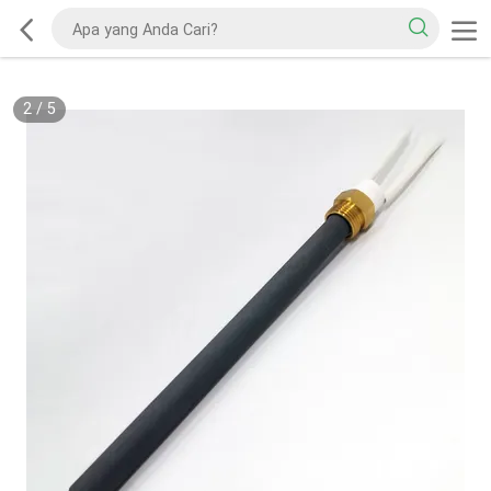
2
/
5