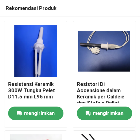
Rekomendasi Produk
Resistansi Keramik
Resistori Di
300W Tungku Pelet
Accensione dalam
D11.5 mm L96 mm
Keramik per Caldeie
Rumah
dan Stufe a Pellet
mengirimkan
mengirimkan
Produk
permintaan
permintaan
Video