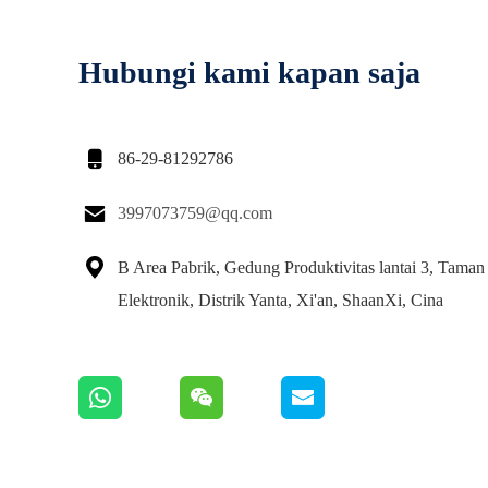
Hubungi kami kapan saja

86-29-81292786

3997073759@qq.com

B Area Pabrik, Gedung Produktivitas lantai 3, Taman 
Elektronik, Distrik Yanta, Xi'an, ShaanXi, Cina