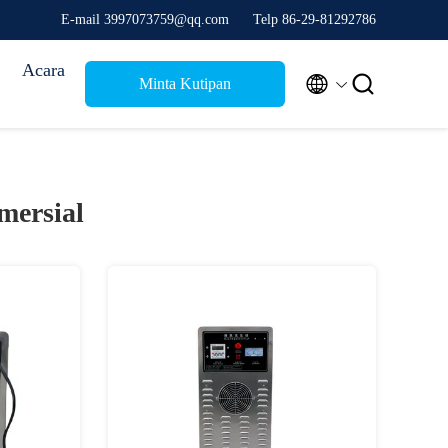
E-mail 3997073759@qq.com
Telp 86-29-81292786
Acara


Minta Kutipan
mersial