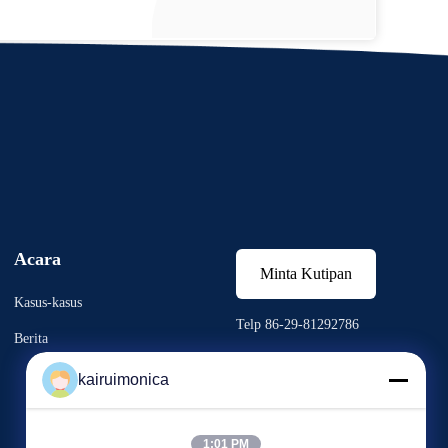
Acara
Minta Kutipan
Kasus-kasus
Telp 86-29-81292786
Berita
Fax: 86-029-88240199
kairuimonica



1:01 PM