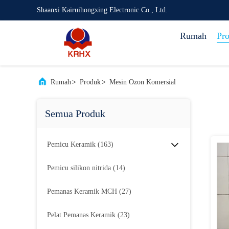
Shaanxi Kairuihongxing Electronic Co., Ltd.
Rumah
Pr
Rumah
>
Produk
>
Mesin Ozon Komersial
Semua Produk
Pemicu Keramik
(163)
Pemicu silikon nitrida
(14)
Pemanas Keramik MCH
(27)
Pelat Pemanas Keramik
(23)