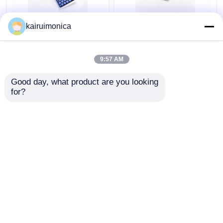
Kelembaban Proof 5g
200mg/Hr Ozon
kairuimonica
Ozone Plate Aluminium
Keramik Piring
Untuk Rumah Ozon
Menghilangkan Bau
Generator
Untuk Ozonator Udara
9:57 AM
Harga terbaik
Harga terbaik
Good day, what product are you looking 
for?
Hubungi kami
Hubungi kami
Lihat Lebih
Rumah
Tentang kita
Hubungi kami
Desktop Site
Sitemap
Kebijakan Privasi