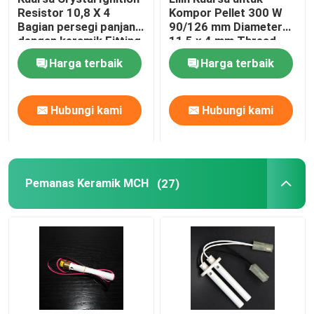
Resistor 10,8 X 4
Kompor Pellet 300 W
Bagian persegi panjang
90/126 mm Diameter
Mesin Ozon Komersial
dengan keramik Fitting
11,5 x 4 mm Thread
Flange Untuk boiler
3/8
Harga terbaik
Harga terbaik
Kompor
Mesin Ozon Portabel
Hubungi kami
Hubungi kami
Resistor Tegangan Tinggi
Pemanas Keramik MCH
(27)