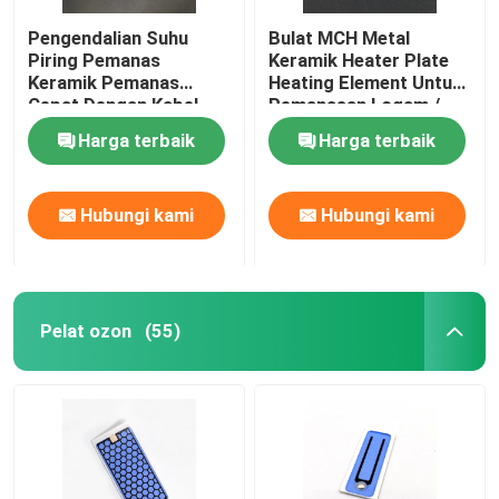
Pengendalian Suhu
Bulat MCH Metal
Piring Pemanas
Keramik Heater Plate
Keramik Pemanas
Heating Element Untuk
Cepat Dengan Kabel
Pemanasan Logam /
Sensor
Cetakan
Harga terbaik
Harga terbaik
Hubungi kami
Hubungi kami
Pelat ozon
(55)