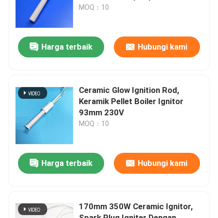
MOQ：10
Pertunjukan VR
Harga terbaik
Hubungi kami
Tentang kami
Tur Pabrik
Ceramic Glow Ignition Rod,
Keramik Pellet Boiler Ignitor
93mm 230V
Kontrol kualitas
MOQ：10
Hubungi kami
Harga terbaik
Hubungi kami
Berita
170mm 350W Ceramic Ignitor,
Permintaan Penawaran
Spark Plug Igniter Dengan