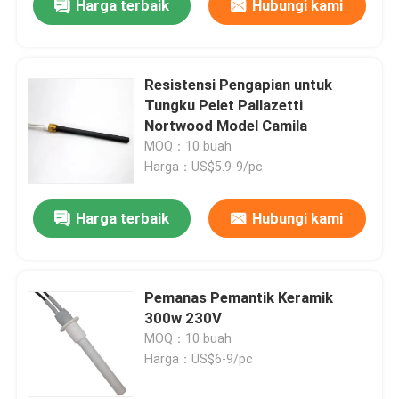
Harga terbaik
Hubungi kami
Resistensi Pengapian untuk
Tungku Pelet Pallazetti
Kirimkan
Nortwood Model Camila
MOQ：10 buah
Harga：US$5.9-9/pc
Harga terbaik
Hubungi kami
Pemanas Pemantik Keramik
300w 230V
MOQ：10 buah
Harga：US$6-9/pc