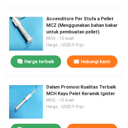
Accenditore Per Stufa a Pellet
MCZ (Menggunakan bahan bakar
untuk pembuatan pellet)
MOQ：10 buah
Harga：US$5.9-9/pc
Tinggalkan pesan
Kami akan segera menghubungi Anda
Harga terbaik
Hubungi kami
kembali!
Dalam Promosi Kualitas Terbaik
MCH Kayu Pelet Keramik Igniter
MOQ：10 buah
Harga：US$5.9-9/pc