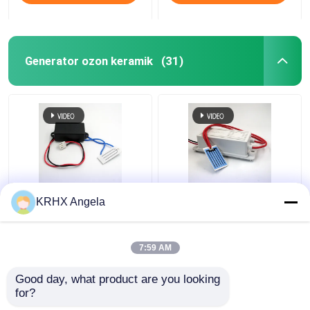
Generator ozon keramik
(31)
Generator Ozon Plat
KRHX Ozon Keramik
KRHX Angela
Keramik Portable
Plat 1g/jam 12V Ozon
500mg 12V
Generator Untuk Mobil
7:59 AM
Harga terbaik
Harga terbaik
Good day, what product are you looking 
for?