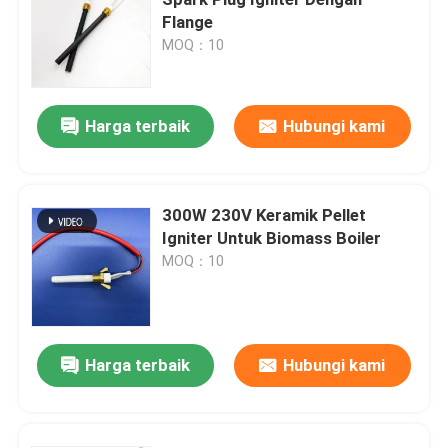
Flange
MOQ：10
Pemicu Keramik
Pemicu silikon nitrida
Harga terbaik
Hubungi kami
Pemanas Keramik MCH
300W 230V Keramik Pellet
Igniter Untuk Biomass Boiler
Pelat Pemanas Keramik
MOQ：10
Pelat ozon
Harga terbaik
Hubungi kami
Generator ozon keramik
Mesin Ozon Rumah