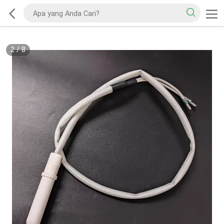
2
/
8