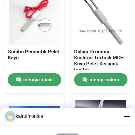
Pertunjukan VR
Tentang kami
Sumbu Pemantik Pelet
Dalam Promosi
Tur Pabrik
Kayu
Kualitas Terbaik MCH
Kayu Pelet Keramik
Igniter
Kontrol kualitas
mengirimkan
mengirimkan
permintaan
permintaan
Hubungi kami
Berita
kairuimonica
Permintaan Penawaran