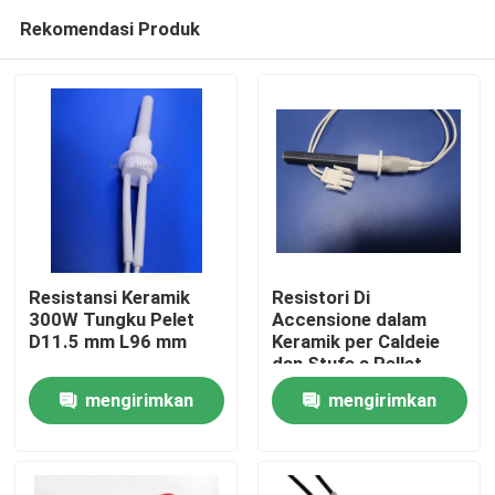
Rekomendasi Produk
Resistansi Keramik
Resistori Di
300W Tungku Pelet
Accensione dalam
D11.5 mm L96 mm
Keramik per Caldeie
Rumah
dan Stufe a Pellet
mengirimkan
mengirimkan
Produk
permintaan
permintaan
Video