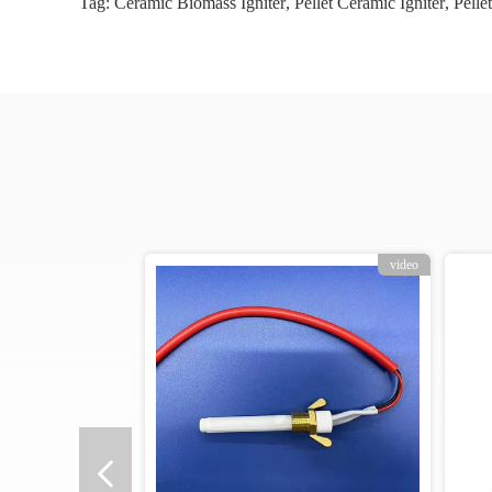
Tag:
Ceramic Biomass Igniter
,
Pellet Ceramic Igniter
,
Pelle
video