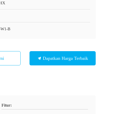
HX
-W1-B
mi
Dapatkan Harga Terbaik
Fitur: