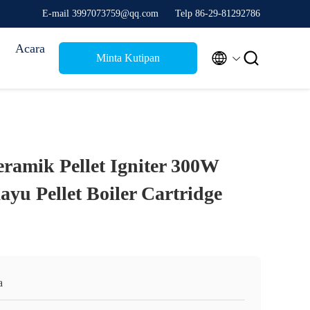
E-mail 3997073759@qq.com
Telp 86-29-81292786
Acara


Minta Kutipan
amik Pellet Igniter 300W
yu Pellet Boiler Cartridge
a