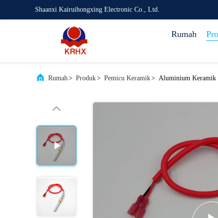
Shaanxi Kairuihongxing Electronic Co., Ltd.
Rumah
Pr
Rumah
>
Produk
>
Pemicu Keramik
>
Aluminium Keramik P