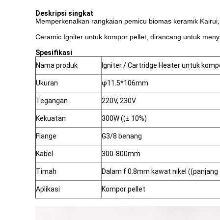
Deskripsi singkat
Memperkenalkan rangkaian pemicu biomas keramik Kairui,
Ceramic Igniter untuk kompor pellet, dirancang untuk meny
Spesifikasi
Nama produk
Igniter / Cartridge Heater untuk kompo
Ukuran
φ11.5*106mm
Tegangan
220V, 230V
Kekuatan
300W ((± 10%)
Flange
G3/8 benang
Kabel
300-800mm
Timah
Dalam f 0.8mm kawat nikel ((panjang
Aplikasi
Kompor pellet