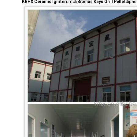
KRHX
Ceramic Igniter
untuk
Biomas Kayu
Grill Pellet
dipas