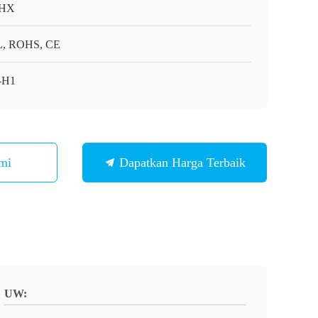
HX
, ROHS, CE
-H1
mi
Dapatkan Harga Terbaik
UW: