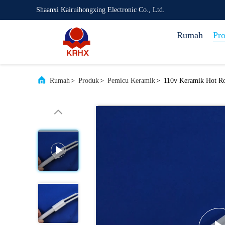
Shaanxi Kairuihongxing Electronic Co., Ltd.
Rumah
Pr
Rumah
>
Produk
>
Pemicu Keramik
>
110v Keramik Hot Ro