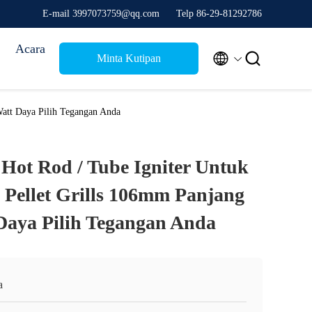
E-mail 3997073759@qq.com
Telp 86-29-81292786
Acara


Minta Kutipan
att Daya Pilih Tegangan Anda
Hot Rod / Tube Igniter Untuk
Pellet Grills 106mm Panjang
Daya Pilih Tegangan Anda
a