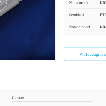
Nama merek
KR
Sertifikasi
ETL
Nomor model
KR
Hubungi Ka
Ukuran: