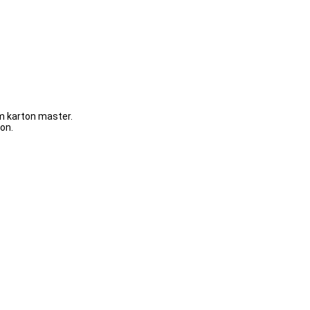
m karton master.
on.