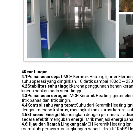
4Keuntungan:
4.1
Pemanasan cepat:
MCH Keramik Heating Igniter Eleme
suhu operasi yang diinginkan. 10 detik sampai 100oC ~ 23
4.2
Stabilitas suhu tinggi:
Karena penggunaan bahan keram
kinerja bahkan pada suhu tinggi.
4.3
Pemanasan seragam:
MCH Keramik Heating Igniter e
titik panas dan titik dingin.
4.4
Kontrol suhu yang tepat:
Suhu dari Keramik Heating Ign
dengan mengontrol arus, meningkatkan akurasi kontrol su
4.5
Efisiensi Energi:
Dibandingkan dengan pemanas tradisio
secara efektif mengubah energi listrik menjadi energi pana
4.6
Hijau dan Ramah Lingkungan
MCH Keramik Heating Ign
mematuhi persyaratan lingkungan seperti direktif RoHS Un