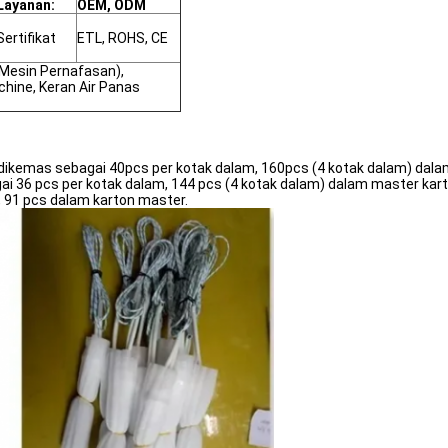
Layanan:
OEM, ODM
Sertifikat
ETL, ROHS, CE
(Mesin Pernafasan),
chine, Keran Air Panas
dikemas sebagai 40pcs per kotak dalam, 160pcs (4 kotak dalam) dala
ai 36 pcs per kotak dalam, 144 pcs (4 kotak dalam) dalam master kart
, 91 pcs dalam karton master.