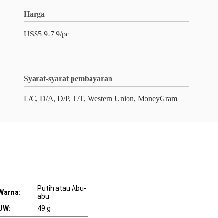
Harga
US$5.9-7.9/pc
Syarat-syarat pembayaran
L/C, D/A, D/P, T/T, Western Union, MoneyGram
Putih atau Abu-
Warna:
abu
UW:
49 g