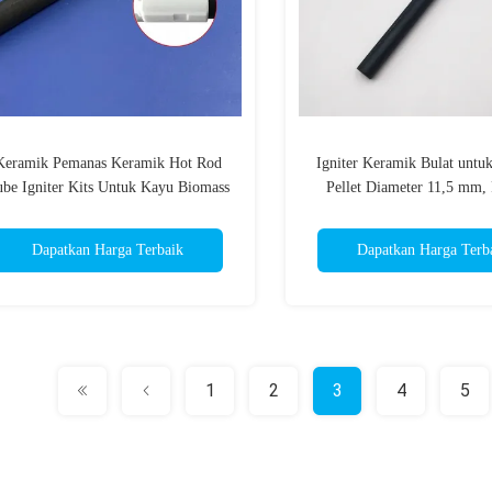
Keramik Pemanas Keramik Hot Rod
Igniter Keramik Bulat unt
be Igniter Kits Untuk Kayu Biomass
Pellet Diameter 11,5 mm,
ellet Grill / Kompor 220/230V Daya
93/106 mm 220-300 W
200-330 Watt
Dapatkan Harga Terbaik
Dapatkan Harga Terb
1
2
3
4
5