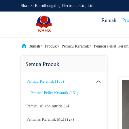
Shaanxi Kairuihongxing Electronic Co., Ltd.
Rumah
Pr
Rumah
>
Produk
>
Pemicu Keramik
>
Pemicu Pellet Keram
Semua Produk
Pemicu Keramik
(163)
Pemicu Pellet Keramik
(131)
Pemicu silikon nitrida
(14)
Pemanas Keramik MCH
(27)