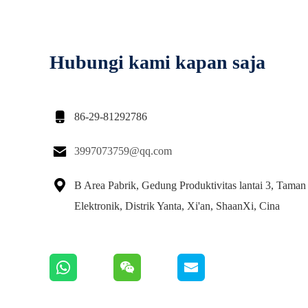
Hubungi kami kapan saja

86-29-81292786

3997073759@qq.com

B Area Pabrik, Gedung Produktivitas lantai 3, Taman 
Elektronik, Distrik Yanta, Xi'an, ShaanXi, Cina