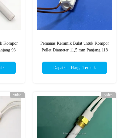
uk Kompor
Pemanas Keramik Bulat untuk Kompor
anjang 93
Pellet Diameter 11,5 mm Panjang 118
mm 230v 300 Watt
aik
Dapatkan Harga Terbaik
video
video