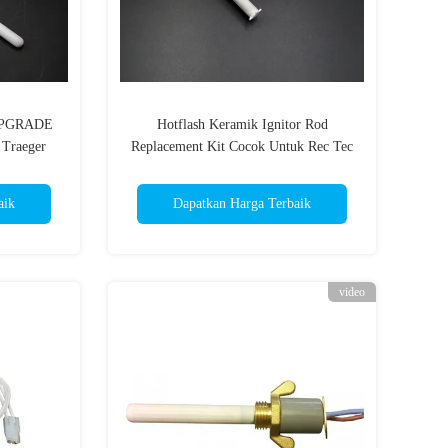
 UPGRADE
Hotflash Keramik Ignitor Rod
 Traeger
Replacement Kit Cocok Untuk Rec Tec
Kayu Pellet Grill
aik
Dapatkan Harga Terbaik
video