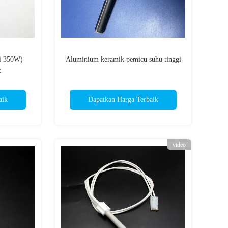
si 350W)
Aluminium keramik pemicu suhu tinggi
t
aik
Dapatkan Harga Terbaik
video