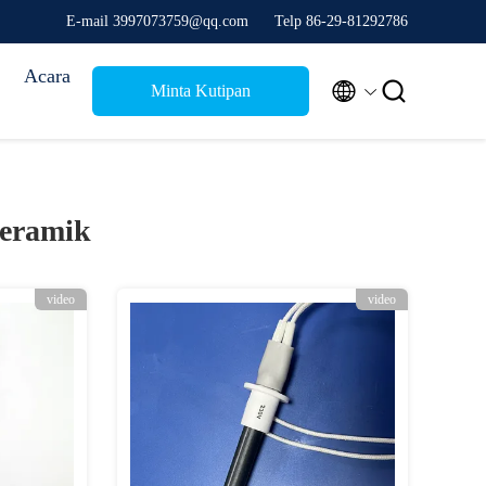
E-mail 3997073759@qq.com
Telp 86-29-81292786
Acara


Minta Kutipan
Keramik
video
video