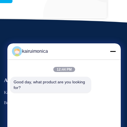
kairuimonica
12:44 PM
Acara
Good day, what product are you looking 
Minta Kutipan
for?
Kasus-kasus
Telp 86-29-81292786
Berita
Fax: 86-029-88240199


