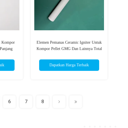
uk Kompor
Elemen Pemanas Ceramic Igniter Untuk
 Panjang
Kompor Pellet GMG Dan Lainnya Total
att
Panjang 93/106 Mm, 110/220/230 V,
220-360W
aik
Dapatkan Harga Terbaik
6
7
8