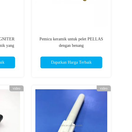
GNITER
Pemicu keramik untuk pelet PELLAS
mik yang
dengan benang
aik
Dapatkan Harga Terbaik
video
video