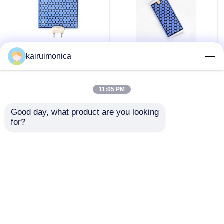
10g/jam Plat Ozon
Kelembaban Proof 5g
kairuimonica
Keramik untuk OS1200
Ozone Plate Aluminium
dan OS12G Generator
Untuk Rumah Ozon
Ozon
Generator
11:05 PM
Harga terbaik
Harga terbaik
Good day, what product are you looking 
for?
Hubungi kami
Hubungi kami
Lihat Lebih
Rumah
Tentang kita
Hubungi kami
Desktop Site
Sitemap
Kebijakan Privasi