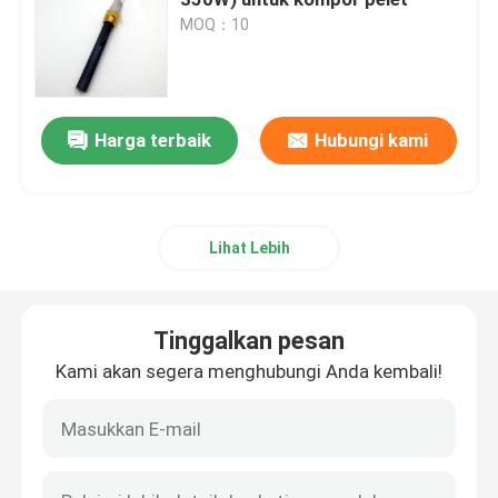
MOQ：10
Pemicu Keramik
Pemicu silikon nitrida
Harga terbaik
Hubungi kami
Pemanas Keramik MCH
Lihat Lebih
Pelat Pemanas Keramik
Tinggalkan pesan
Pelat ozon
Kami akan segera menghubungi Anda kembali!
Generator ozon keramik
Mesin Ozon Rumah