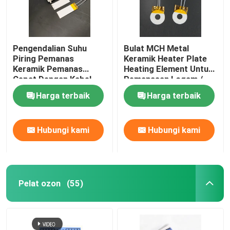
Pengendalian Suhu
Bulat MCH Metal
Piring Pemanas
Keramik Heater Plate
Keramik Pemanas
Heating Element Untuk
Cepat Dengan Kabel
Pemanasan Logam /
Sensor
Cetakan
Harga terbaik
Harga terbaik
Hubungi kami
Hubungi kami
Pelat ozon
(55)