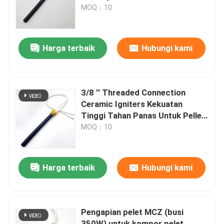
Keramik
MOQ：10
Pertunjukan VR
Harga terbaik
Hubungi kami
Tentang kami
Tur Pabrik
3/8 '' Threaded Connection
Ceramic Igniters Kekuatan
Tinggi Tahan Panas Untuk Pellet
Kontrol kualitas
Stove
MOQ：10
Hubungi kami
Harga terbaik
Hubungi kami
Berita
Pengapian pelet MCZ (busi
Permintaan Penawaran
350W) untuk kompor pelet