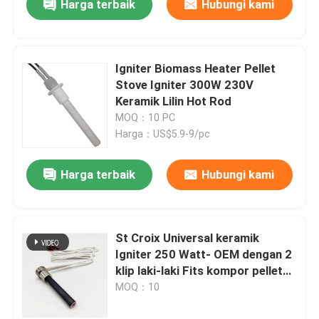
Harga terbaik
Hubungi kami
Igniter Biomass Heater Pellet
Stove Igniter 300W 230V
Keramik Lilin Hot Rod
MOQ：10 PC
Harga：US$5.9-9/pc
Harga terbaik
Hubungi kami
St Croix Universal keramik
Igniter 250 Watt- OEM dengan 2
klip laki-laki Fits kompor pellet
model lama dan baru
MOQ：10