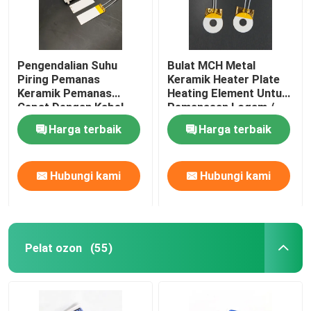
Pengendalian Suhu
Bulat MCH Metal
Piring Pemanas
Keramik Heater Plate
Keramik Pemanas
Heating Element Untuk
Cepat Dengan Kabel
Pemanasan Logam /
Sensor
Cetakan
Harga terbaik
Harga terbaik
Hubungi kami
Hubungi kami
Pelat ozon
(55)