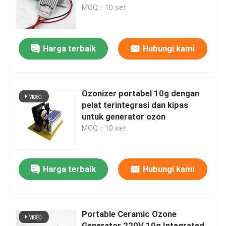
MOQ：10 set
Pertunjukan VR
Harga terbaik
Hubungi kami
Tentang kami
Tur Pabrik
Ozonizer portabel 10g dengan
pelat terintegrasi dan kipas
untuk generator ozon
Kontrol kualitas
MOQ：10 set
Hubungi kami
Harga terbaik
Hubungi kami
Berita
Portable Ceramic Ozone
Permintaan Penawaran
Generator 220V 10g Integrated