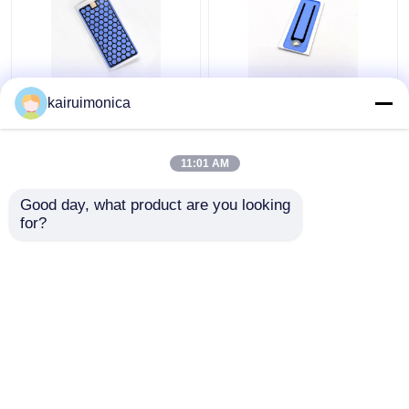
Kelembaban Proof 5g
200mg/Hr Ozon
kairuimonica
Ozone Plate Aluminium
Keramik Piring
Untuk Rumah Ozon
Menghilangkan Bau
Generator
Untuk Ozonator Udara
11:01 AM
Harga terbaik
Harga terbaik
Good day, what product are you looking 
for?
Hubungi kami
Hubungi kami
Lihat Lebih
Rumah
Tentang kita
Hubungi kami
Desktop Site
Sitemap
Kebijakan Privasi